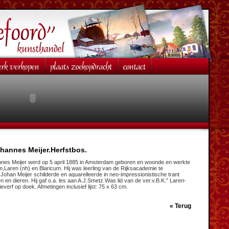
ohannes Meijer.Herfstbos.
nes Meijer werd op 5 april 1885 in Amsterdam geboren en woonde en werkte
,Laren (nh) en Blaricum. Hij was leerling van de Rijksacademie te
ohan Meijer schilderde en aquarelleerde in neo-impressionistische trant
 en dieren. Hij gaf o.a. les aan A.J.Smetz.Was lid van de ver.v.B.K." Laren-
everf op doek. Afmetingen inclusief lijst: 75 x 63 cm.
«
Terug