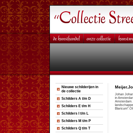
Meijer.J
Nieuwe schilderijen in
de collectie
Johan Johan
in Amsterdam
Schilders A t/m D
Amsterdam. J
landschappen
Schilders E t/m H
Blaricum".Oli
Schilders I t/m L
Schilders M t/m P
Schilders Q t/m T