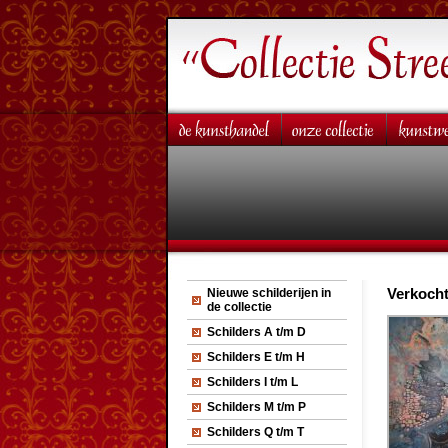
Verkocht
Nieuwe schilderijen in
de collectie
Schilders A t/m D
Schilders E t/m H
Schilders I t/m L
Schilders M t/m P
Schilders Q t/m T