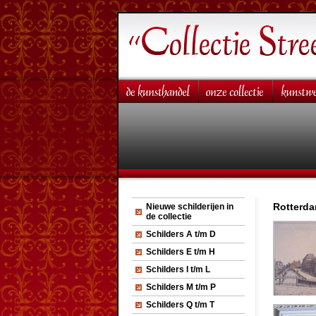
Rotterda
Nieuwe schilderijen in
de collectie
Schilders A t/m D
Schilders E t/m H
Schilders I t/m L
Schilders M t/m P
Schilders Q t/m T